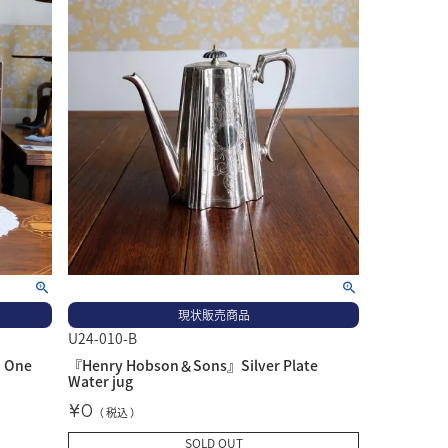
現状販売商品
U24-010-B
h One
『Henry Hobson＆Sons』Silver Plate
Water jug
¥
0
税込
SOLD OUT