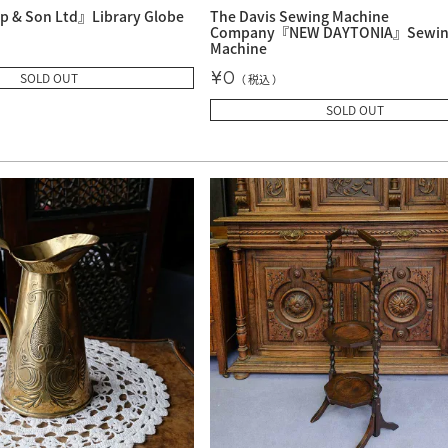
p & Son Ltd』Library Globe
The Davis Sewing Machine
Company『NEW DAYTONIA』Sewi
Machine
¥
0
SOLD OUT
税込
SOLD OUT