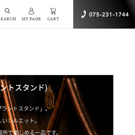
SEARCH
MY PAGE
CART
トスタンド)
タンド」。
ット。
める一品です。