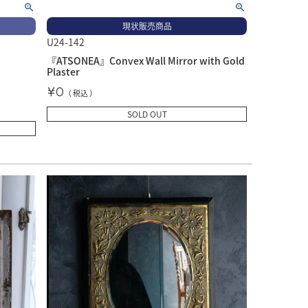
現状販売商品
U24-142
『ATSONEA』Convex Wall Mirror with Gold
Plaster
¥
0
税込
SOLD OUT