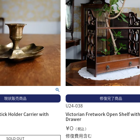
現状販売商品
修復完了商品
U24-038
ick Holder Carrier with
Victorian Fretwork Open Shelf wit
Drawer
¥
0
税込
修復費用含む
SOLD OUT