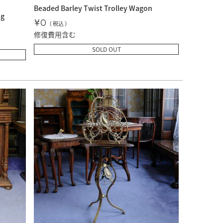
Beaded Barley Twist Trolley Wagon
ng
¥
0
税込
修復費用含む
SOLD OUT