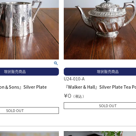
現状販売商品
現状販売商品
U24-010-A
on＆Sons』Silver Plate
『Walker & Hall』Silver Plate Tea P
¥
0
税込
SOLD OUT
SOLD OUT