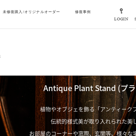
未修復購入/オリジナルオーダー
修復事例
LOGIN
等
Antique Plant Stand (プラン
植物やオブジェを飾る「アンティークプラントス
伝統的様式美が取り入れられた美しいシルエ
お部屋のコーナーや窓際、玄関等、様々な場所で楽し