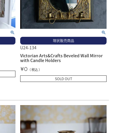
現状販売商品
U24-134
Victorian Arts&Crafts Beveled Wall Mirror
with Candle Holders
¥
0
税込
SOLD OUT