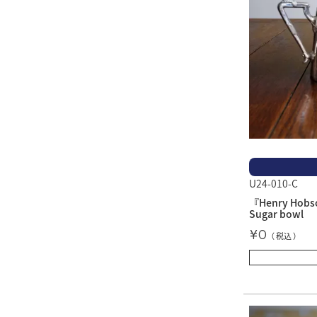
U24-010-C
『Henry Hobs
Sugar bowl
¥
0
税込