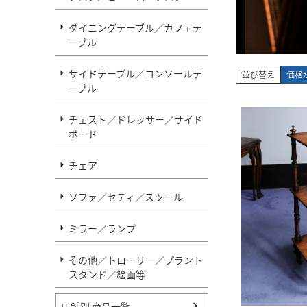
ダイニングテーブル／カフェテ
ーブル
サイドテーブル／コンソールテ
並び替え
価格
ーブル
チェスト／ドレッサー／サイド
ボード
チェア
ソファ／セティ／スツール
ミラー／ランプ
その他／トローリー／プラント
スタンド／絵画等
店舗別 商品一覧