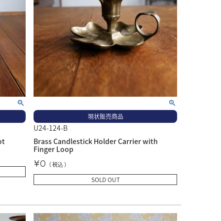
現状販売商品
U24-124-B
ot
Brass Candlestick Holder Carrier with
Finger Loop
¥
0
税込
SOLD OUT