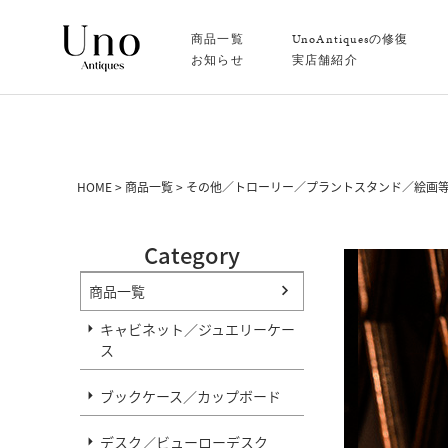
商品一覧
UnoAntiquesの修復
お知らせ
実店舗紹介
HOME
商品一覧
その他／トローリー／プラントスタンド／絵画
Category
商品一覧
キャビネット／ジュエリーケー
ス
ブックケース／カップボード
デスク／ビューローデスク