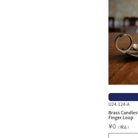
U24-124-A
Brass Candlest
Finger Loop
¥
0
税込