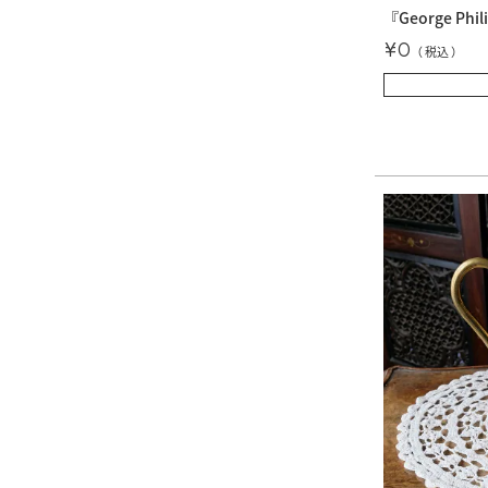
『George Phili
¥
0
税込