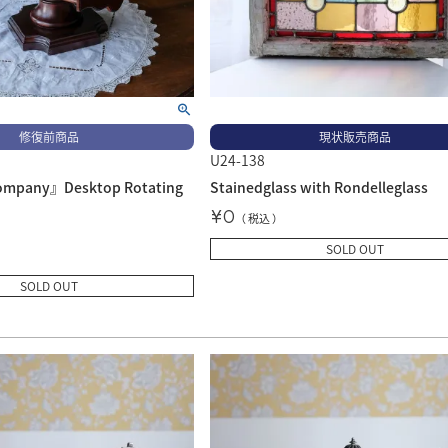
修復前商品
現状販売商品
U24-138
ompany』Desktop Rotating
Stainedglass with Rondelleglass
¥
0
税込
SOLD OUT
SOLD OUT