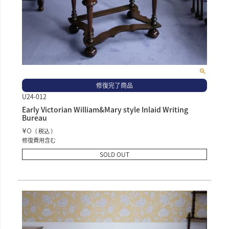
修復完了商品
U24-012
Early Victorian William&Mary style Inlaid Writing
Bureau
¥
0
税込
修復費用含む
SOLD OUT