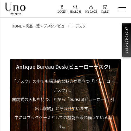
LOGIN
SEARCH
MY PAGE
CART
HOME
商品一覧
デスク／ビューローデスク
u Desk(ビューローデスク)
Antique Desk(デ
的な魅力が際立つ「ビューロー
書斎をクラシックに彩る「
スク」。
抽斗金具の彫金や天板レザー、脚部
「bureau(ビューロー)＝引
な細工達。
呼ばれています。
永い年月を経てこその
ての機能も兼ね備えている品
お楽しみください
も。