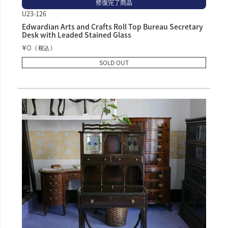
修復完了商品
U23-126
Edwardian Arts and Crafts Roll Top Bureau Secretary
Desk with Leaded Stained Glass
¥
0
税込
SOLD OUT