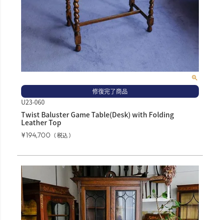
修復完了商品
U23-060
Twist Baluster Game Table(Desk) with Folding
Leather Top
¥
194,700
税込