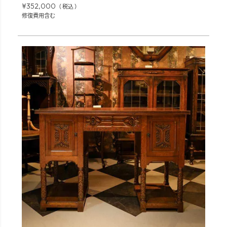
¥
352,000
税込
修復費用含む