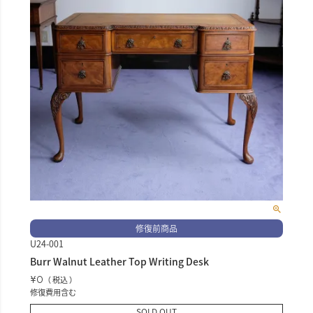
修復前商品
U24-001
Burr Walnut Leather Top Writing Desk
¥
0
税込
修復費用含む
SOLD OUT