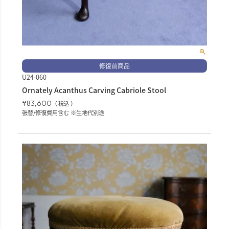
修復前商品
U24-060
Ornately Acanthus Carving Cabriole Stool
¥
83,600
税込
張替/修復費用含む ※生地代別途