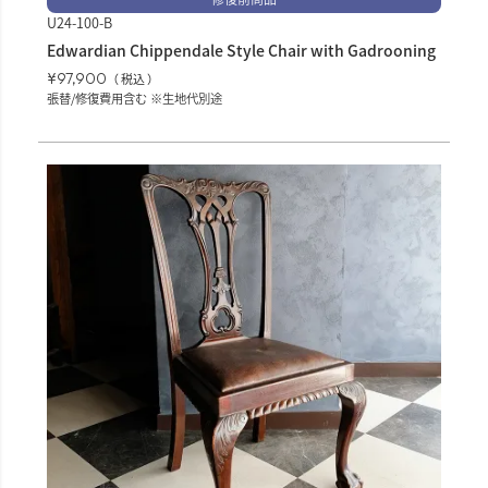
U24-100-B
Edwardian Chippendale Style Chair with Gadrooning
¥
97,900
税込
張替/修復費用含む ※生地代別途