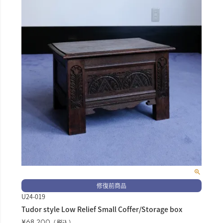
修復前商品
U24-019
Tudor style Low Relief Small Coffer/Storage box
¥
68,200
税込