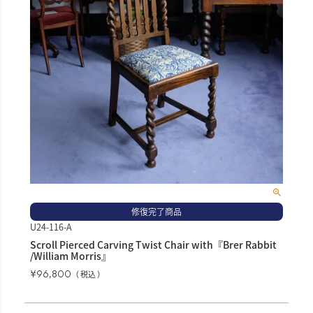
修復完了商品
U24-116-A
Scroll Pierced Carving Twist Chair with『Brer Rabbit
/William Morris』
¥
96,800
税込