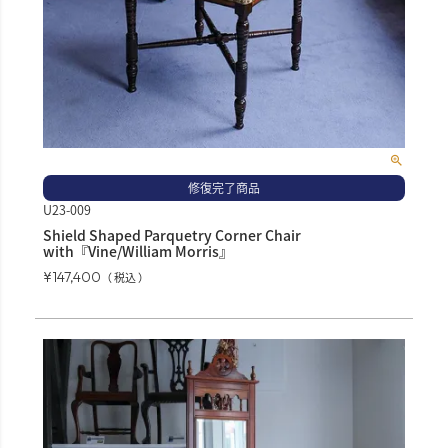
修復完了商品
U23-009
Shield Shaped Parquetry Corner Chair
with『Vine/William Morris』
¥
147,400
税込