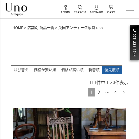
LOGIN
SEARCH
MY PAGE
CART
HOME
店舗別 商品一覧
英国アンティーク家具 uno
並び替え
価格が安い順
価格が高い順
新着順
優先度順
111
件中
1
-
30
件表示
1
2
…
4