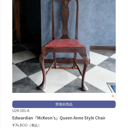
修復前商品
U24-101-A
Edwardian『McKeon’s』Queen Anne Style Chair
¥
74,800
税込