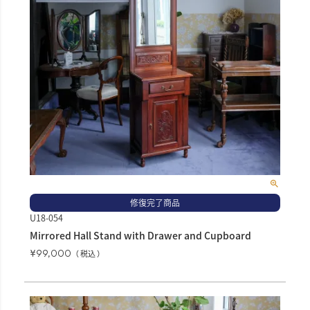
修復完了商品
U18-054
Mirrored Hall Stand with Drawer and Cupboard
¥
99,000
税込