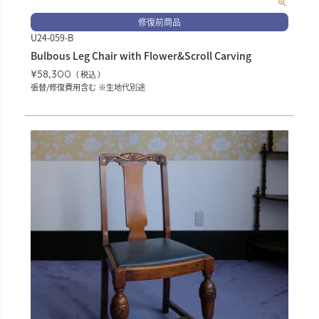
修復前商品
U24-059-B
Bulbous Leg Chair with Flower&Scroll Carving
¥
58,300
税込
張替/修復費用含む ※生地代別途