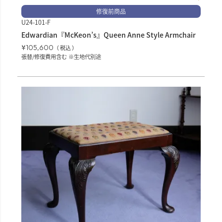
修復前商品
U24-101-F
Edwardian『McKeon’s』Queen Anne Style Armchair
¥
105,600
税込
張替/修復費用含む ※生地代別途