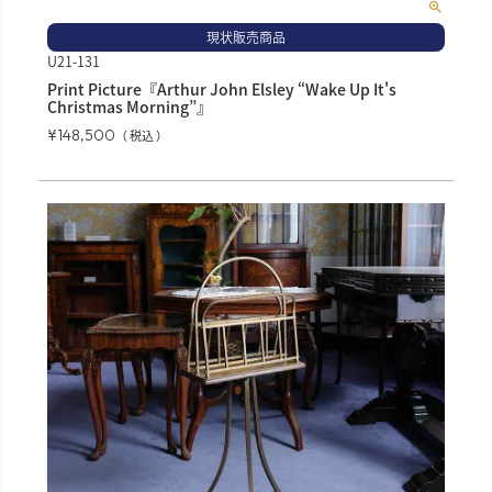
現状販売商品
U21-131
Print Picture『Arthur John Elsley “Wake Up It's
Christmas Morning”』
¥
148,500
税込