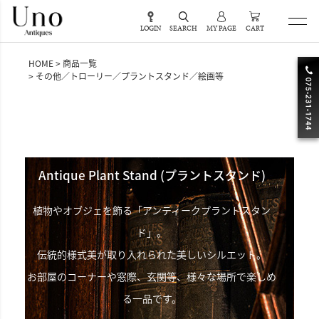
LOGIN
SEARCH
MY PAGE
CART
HOME
商品一覧
その他／トローリー／プラントスタンド／絵画等
nd (プラントスタンド)
Antique Trolley(トローリ
ティークプラントスタン
ティータイムを華やかに演出する「アンテ
トローリー」。
た美しいシルエット。
ダイニングではサーバーテーブル
等、様々な場所で楽しめ
紅茶をたしなむ英国らしさがあふれる
す。