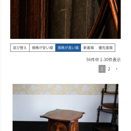
並び替え
価格が安い順
価格が高い順
新着順
優先度順
56
件中
1
-
30
件表示
1
2