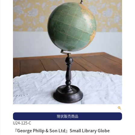
現状販売商品
U24-125-C
『George Philip & Son Ltd』Small Library Globe