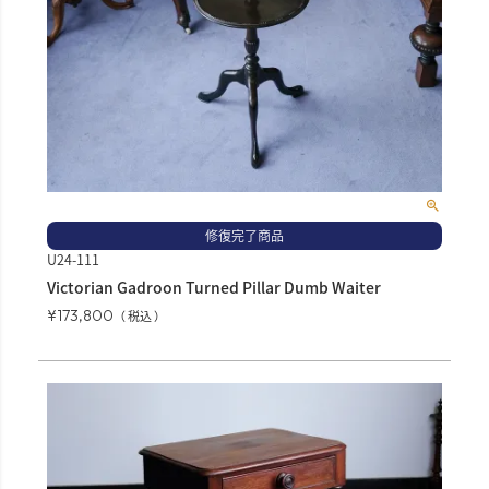
修復完了商品
U24-111
Victorian Gadroon Turned Pillar Dumb Waiter
¥
173,800
税込