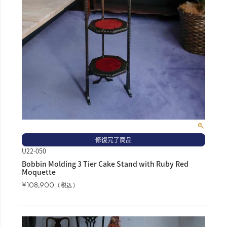
修復完了商品
U22-050
Bobbin Molding 3 Tier Cake Stand with Ruby Red
Moquette
¥
108,900
税込