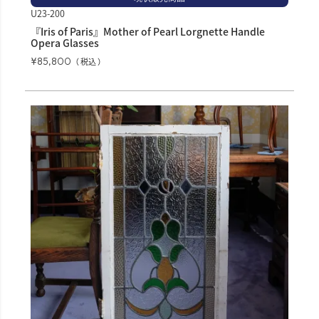
U23-200
『Iris of Paris』Mother of Pearl Lorgnette Handle
Opera Glasses
¥
85,800
税込