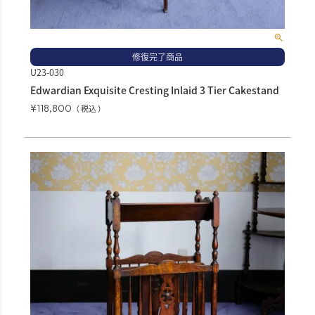
修復完了商品
U23-030
Edwardian Exquisite Cresting Inlaid 3 Tier Cakestand
¥
118,800
税込