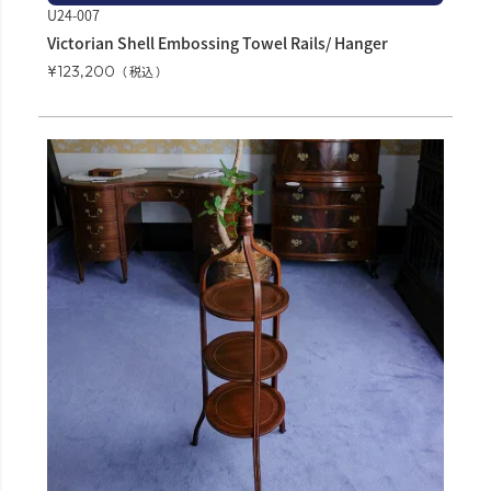
U24-007
Victorian Shell Embossing Towel Rails/ Hanger
¥
123,200
税込