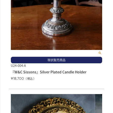
現状販売商品
U24-004-A
『W&C Sissons』Silver Plated Candle Holder
¥
18,700
税込