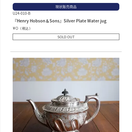
現状販売商品
U24-010-B
『Henry Hobson＆Sons』Silver Plate Water jug
¥
0
税込
SOLD OUT