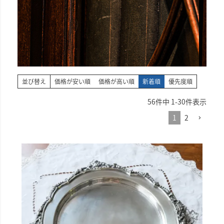
並び替え
価格が安い順
価格が高い順
新着順
優先度順
56
件中
1
-
30
件表示
1
2