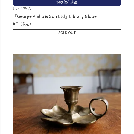
現状販売商品
U24-125-A
『George Philip & Son Ltd』Library Globe
¥
0
税込
SOLD OUT