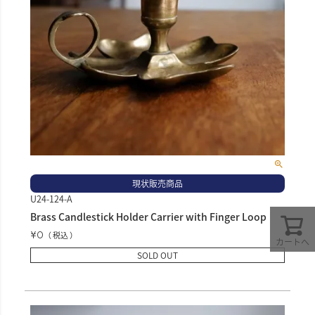
現状販売商品
U24-124-A
Brass Candlestick Holder Carrier with Finger Loop
¥
0
税込
カートへ
SOLD OUT