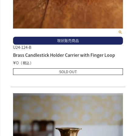
現状販売商品
U24-124-B
Brass Candlestick Holder Carrier with Finger Loop
¥
0
税込
SOLD OUT