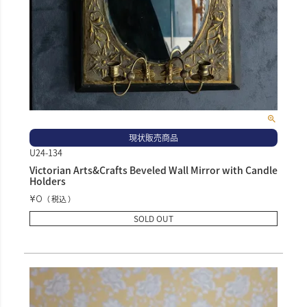
現状販売商品
U24-134
Victorian Arts&Crafts Beveled Wall Mirror with Candle
Holders
¥
0
税込
SOLD OUT