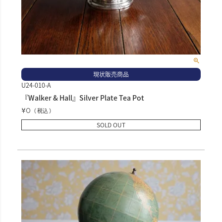
現状販売商品
U24-010-A
『Walker & Hall』Silver Plate Tea Pot
¥
0
税込
SOLD OUT