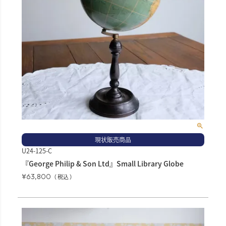
現状販売商品
U24-125-C
『George Philip & Son Ltd』Small Library Globe
¥
63,800
税込