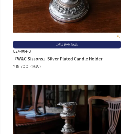
現状販売商品
U24-004-B
『W&C Sissons』Silver Plated Candle Holder
¥
18,700
税込