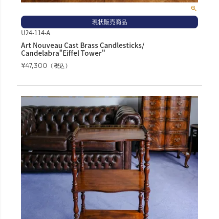
現状販売商品
U24-114-A
Art Nouveau Cast Brass Candlesticks/
Candelabra"Eiffel Tower"
¥
47,300
税込