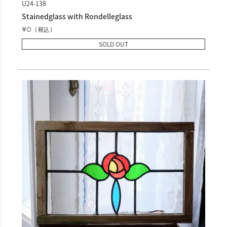
U24-138
Stainedglass with Rondelleglass
¥
0
税込
SOLD OUT