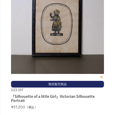
現状販売商品
U23-197
「Silhouette of a little Girl」Victorian Silhouette
Portrait
¥
57,200
税込