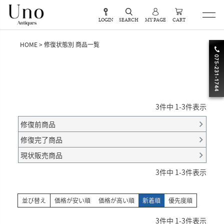
LOGIN
SEARCH
MY PAGE
CART
HOME
修復状態別 商品一覧
3
件中
1
-
3
件表示
修復前商品
修復完了商品
現状販売商品
3
件中
1
-
3
件表示
並び替え
価格が安い順
価格が高い順
新着順
優先度順
3
件中
1
-
3
件表示