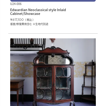
U24-006
Edwardian Neoclassical style Inlaid
Cabinet/Showcase
¥
617,100
税込
張替/修復費用含む ※生地代別途