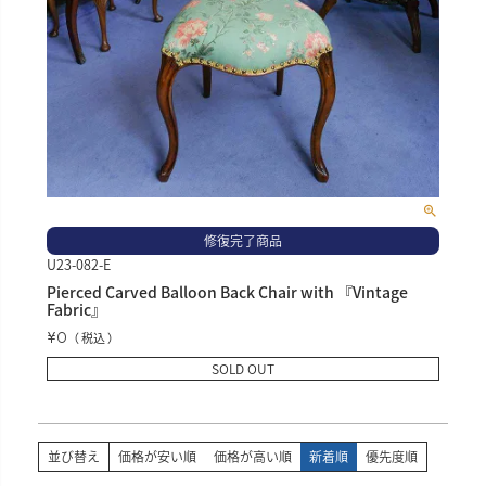
修復完了商品
U23-082-E
Pierced Carved Balloon Back Chair with 『Vintage
Fabric』
¥
0
税込
SOLD OUT
並び替え
価格が安い順
価格が高い順
新着順
優先度順