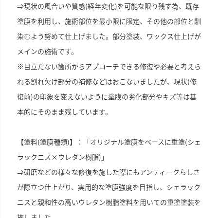
⇒現状の風合いや質感(経年変化)を可能な限り残す為、既存
塗膜を利用し、施術部位を最小限に限定、その他の部位と馴
染むよう努めて仕上げました。部分塗装、ワックス仕上げが
メインの施術です。
※目立たない箇所からアプローチできる修復や必要と考えら
れる割れ欠け部分の補修などはおこないましたが、現状(修
復前)の印象を変えないように塗膜の劣化部分やキズ等は基
本的にそのまま残しています。
【塗料(塗膜種類)】：「オリジナル塗膜をベースに重塗(シェ
ラックニス×ウレタン樹脂)」
⇒研磨などの様々な修復を施した際にもアンティークらしさ
が際立つ仕上がり、実用的な塗膜強度を目指し、シェラック
ニスと親和性の高いウレタン樹脂塗料を用いての重塗塗装を
施しました。