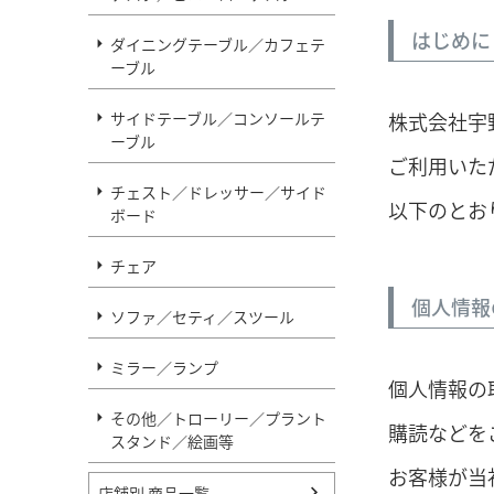
はじめに
ダイニングテーブル／カフェテ
ーブル
サイドテーブル／コンソールテ
株式会社宇
ーブル
ご利用いた
チェスト／ドレッサー／サイド
以下のとお
ボード
チェア
個人情報
ソファ／セティ／スツール
ミラー／ランプ
個人情報の
その他／トローリー／プラント
購読などを
スタンド／絵画等
お客様が当
店舗別 商品一覧