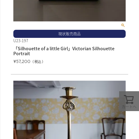
現状販売商品
U23-197
「Silhouette of a little Girl」Victorian Silhouette
Portrait
¥
57,200
税込
カートへ