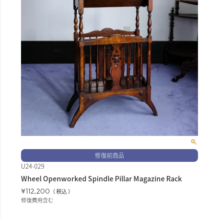
修復前商品
U24-029
Wheel Openworked Spindle Pillar Magazine Rack
¥
112,200
税込
修復費用含む