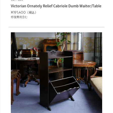
Victorian Ornately Relief Cabriole Dumb Waiter/Table
¥
191,400
税込
修復費用含む