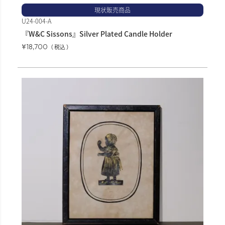
現状販売商品
U24-004-A
『W&C Sissons』Silver Plated Candle Holder
¥
18,700
税込