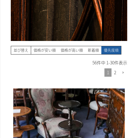
並び替え
価格が安い順
価格が高い順
新着順
優先度順
56
件中
1
-
30
件表示
1
2