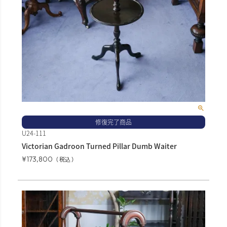
修復完了商品
U24-111
Victorian Gadroon Turned Pillar Dumb Waiter
¥
173,800
税込