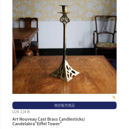
現状販売商品
U24-114-B
Art Nouveau Cast Brass Candlesticks/
Candelabra"Eiffel Tower"