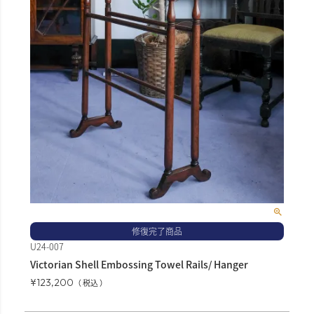
修復完了商品
U24-007
Victorian Shell Embossing Towel Rails/ Hanger
¥
123,200
税込