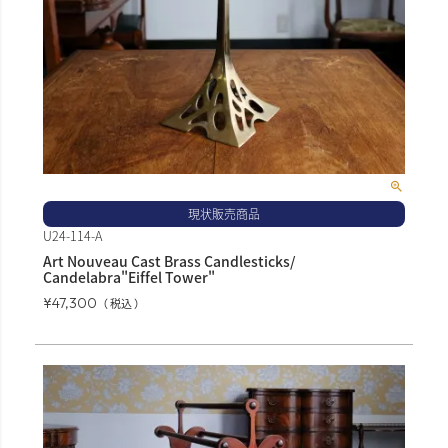
現状販売商品
U24-114-A
Art Nouveau Cast Brass Candlesticks/
Candelabra"Eiffel Tower"
¥
47,300
税込