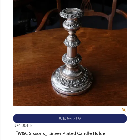
現状販売商品
U24-004-B
『W&C Sissons』Silver Plated Candle Holder