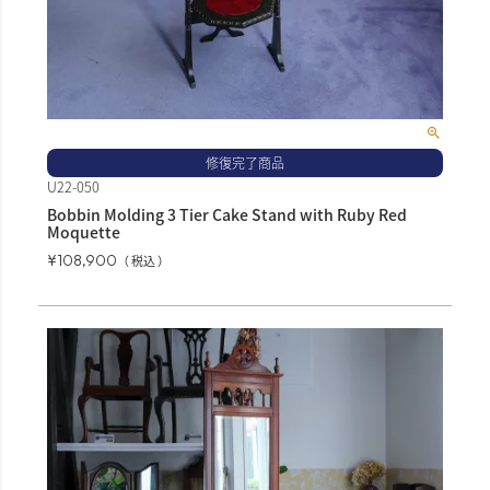
修復完了商品
U22-050
Bobbin Molding 3 Tier Cake Stand with Ruby Red
Moquette
¥
108,900
税込