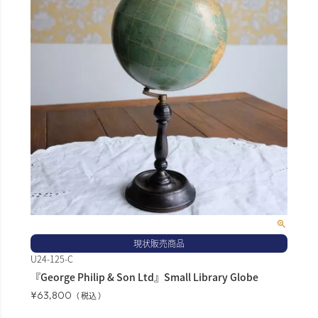
現状販売商品
U24-125-C
『George Philip & Son Ltd』Small Library Globe
¥
63,800
税込