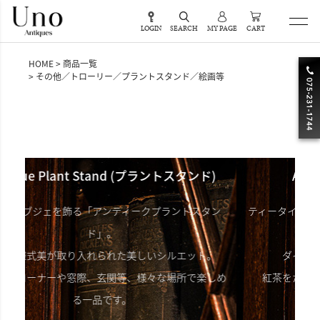
LOGIN
SEARCH
MY PAGE
CART
HOME
商品一覧
その他／トローリー／プラントスタンド／絵画等
ラントスタンド)
Antique Trolley(トローリー)
プラントスタン
ティータイムを華やかに演出する「アンティークテ
トローリー」。
シルエット。
ダイニングではサーバーテーブルにも。
な場所で楽しめ
紅茶をたしなむ英国らしさがあふれる一品です