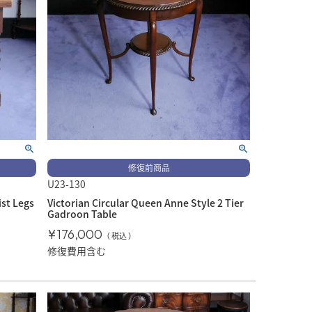
修復前商品
U23-130
ist Legs
Victorian Circular Queen Anne Style 2 Tier
Gadroon Table
¥
176,000
税込
修復費用含む