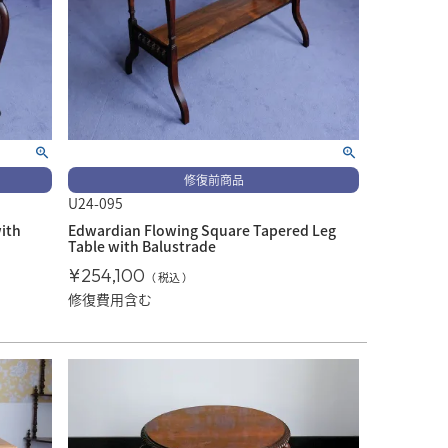
修復前商品
U24-095
ith
Edwardian Flowing Square Tapered Leg
Table with Balustrade
¥
254,100
税込
修復費用含む