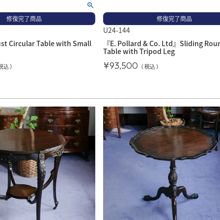
修復完了商品
修復完了商品
U24-144
st Circular Table with Small
『E. Pollard & Co. Ltd』Sliding Rou
Table with Tripod Leg
¥
93,500
税込
税込