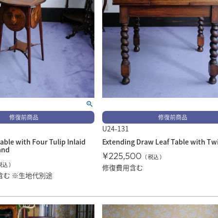
修復前商品
修復前商品
U24-131
ble with Four Tulip Inlaid
Extending Draw Leaf Table with Tw
and
¥
225,500
税込
税込
修復費用含む
含む ※生地代別途