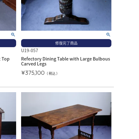
修復完了商品
U19-057
t Top
Refectory Dining Table with Large Bulbous
Carved Legs
¥
375,100
税込