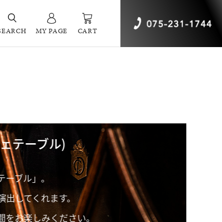
SEARCH
MY PAGE
CART
その広い天板に、虎斑
。
さい。