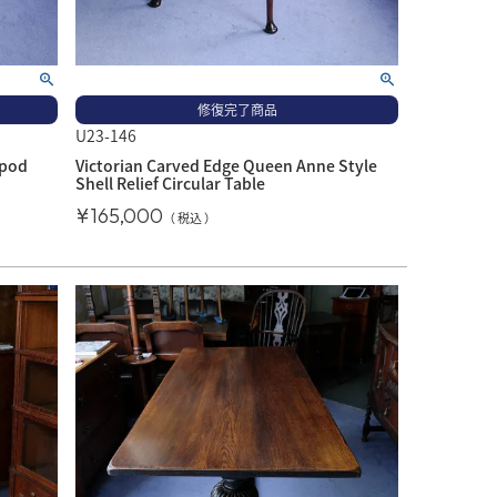
修復完了商品
U23-146
ipod
Victorian Carved Edge Queen Anne Style
Shell Relief Circular Table
¥
165,000
税込