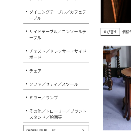
ダイニングテーブル／カフェテ
ーブル
サイドテーブル／コンソールテ
並び替え
価格
ーブル
チェスト／ドレッサー／サイド
ボード
チェア
ソファ／セティ／スツール
ミラー／ランプ
その他／トローリー／プラント
スタンド／絵画等
店舗別 商品一覧