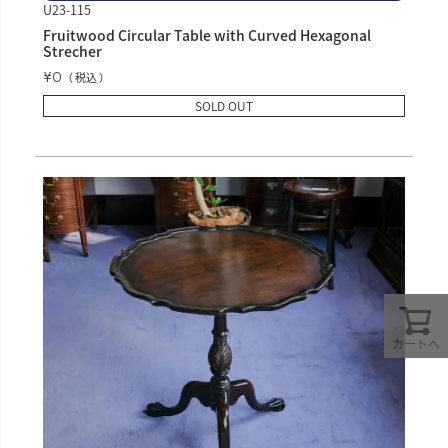
U23-115
Fruitwood Circular Table with Curved Hexagonal
Strecher
¥
0
税込
SOLD OUT
カートへ