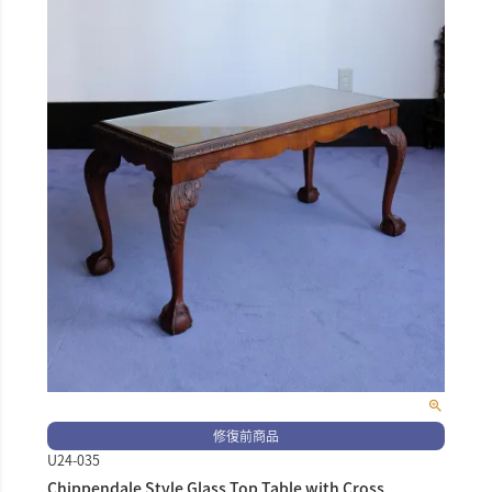
修復前商品
U24-035
Chippendale Style Glass Top Table with Cross