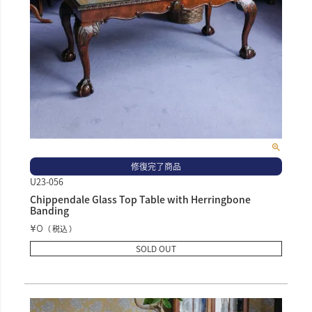
修復完了商品
U23-056
Chippendale Glass Top Table with Herringbone
Banding
¥
0
税込
SOLD OUT