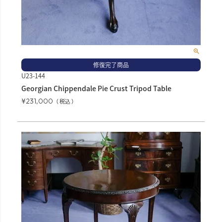
修復完了商品
U23-144
Georgian Chippendale Pie Crust Tripod Table
¥
231,000
税込