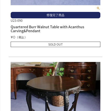
修復完了商品
U23-090
Quartered Burr Walnut Table with Acanthus
Carving&Pendant
¥
0
税込
SOLD OUT