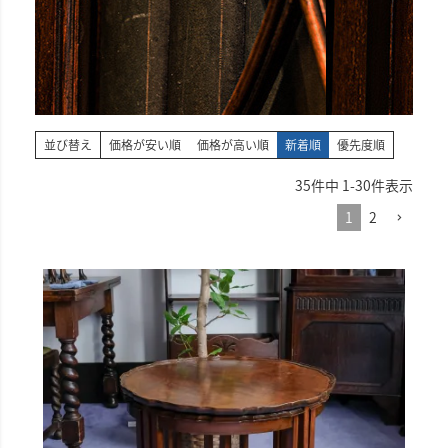
並び替え
価格が安い順
価格が高い順
新着順
優先度順
35
件中
1
-
30
件表示
1
2