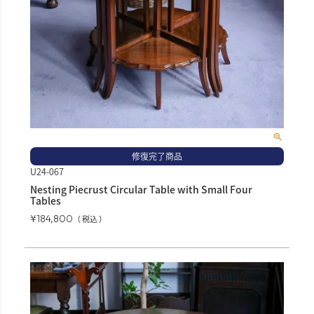
修復完了商品
U24-067
Nesting Piecrust Circular Table with Small Four
Tables
¥
184,800
税込