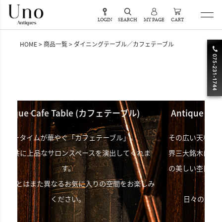
LOGIN
SEARCH
MY PAGE
CART
HOME
商品一覧
ダイニングテーブル／カフェテーブル
ェテーブル)
Antique Dining Table (ダイニングテーブ
ブル」。
その広い天板に、虎斑目が魅力的なオークをはじめ
出してくれま
界三大銘木にも数えられるウォールナットやマホガ
の美しい杢目を最も味わうことが出来る「ダイニン
空間をお楽しみ
ーブル」。
日々の食卓を魅力的に彩るアンティークです。