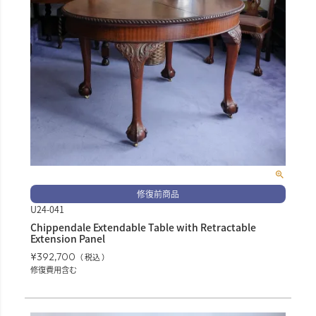
修復前商品
U24-041
Chippendale Extendable Table with Retractable
Extension Panel
¥
392,700
税込
修復費用含む