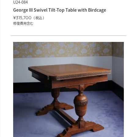
U24-084
George III Swivel Tilt-Top Table with Birdcage
¥
315,700
税込
修復費用含む