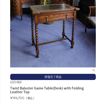
修復完了商品
U23-060
Twist Baluster Game Table(Desk) with Folding
Leather Top
¥
194,700
税込