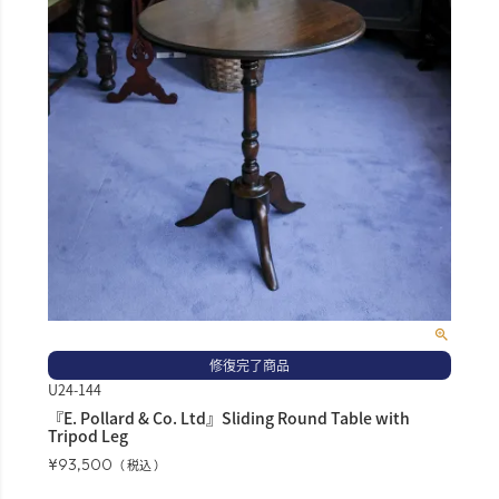
修復完了商品
U24-144
『E. Pollard & Co. Ltd』Sliding Round Table with
Tripod Leg
¥
93,500
税込