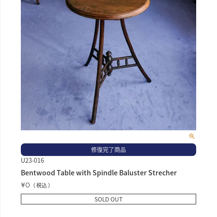
修復完了商品
U23-016
Bentwood Table with Spindle Baluster Strecher
¥
0
税込
SOLD OUT