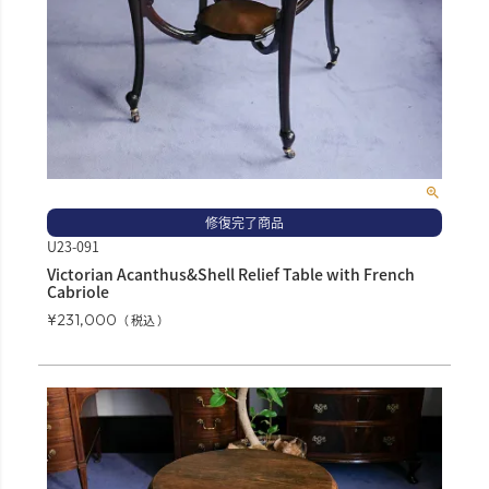
修復完了商品
U23-091
Victorian Acanthus&Shell Relief Table with French
Cabriole
¥
231,000
税込