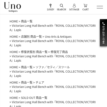
LOGIN
SEARCH
MY PAGE
CART
HOME
商品一覧
Victorian Long Hall Bench with『ROYAL COLLECTION/VICTORI
A』Lapis
HOME
店舗別 商品一覧
Uno Arts & Antiques
Victorian Long Hall Bench with『ROYAL COLLECTION/VICTORI
A』Lapis
HOME
修復状態別 商品一覧
修復完了商品
Victorian Long Hall Bench with『ROYAL COLLECTION/VICTORI
A』Lapis
HOME
商品一覧
ソファ／セティ／スツール
Victorian Long Hall Bench with『ROYAL COLLECTION/VICTORI
A』Lapis
HOME
商品一覧
チェア
Victorian Long Hall Bench with『ROYAL COLLECTION/VICTORI
A』Lapis
HOME
SOLD OUT 商品一覧
Victorian Long Hall Bench with『ROYAL COLLECTION/VICTORI
A』Lapis