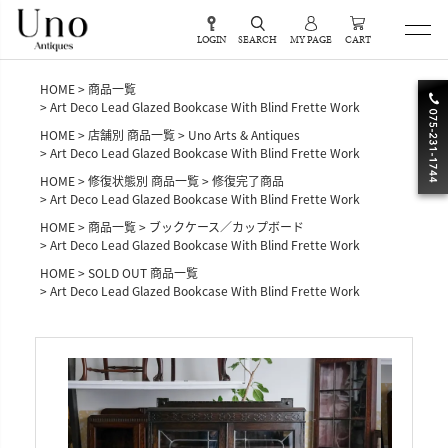
LOGIN
SEARCH
MY PAGE
CART
HOME
商品一覧
Art Deco Lead Glazed Bookcase With Blind Frette Work
HOME
店舗別 商品一覧
Uno Arts & Antiques
Art Deco Lead Glazed Bookcase With Blind Frette Work
HOME
修復状態別 商品一覧
修復完了商品
Art Deco Lead Glazed Bookcase With Blind Frette Work
HOME
商品一覧
ブックケース／カップボード
Art Deco Lead Glazed Bookcase With Blind Frette Work
HOME
SOLD OUT 商品一覧
Art Deco Lead Glazed Bookcase With Blind Frette Work