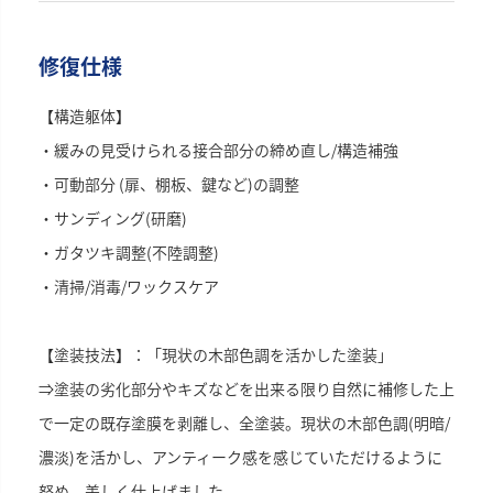
修復仕様
【構造躯体】
・緩みの見受けられる接合部分の締め直し/構造補強
・可動部分 (扉、棚板、鍵など)の調整
・サンディング(研磨)
・ガタツキ調整(不陸調整)
・清掃/消毒/ワックスケア
【塗装技法】：「現状の木部色調を活かした塗装」
⇒塗装の劣化部分やキズなどを出来る限り自然に補修した上
で一定の既存塗膜を剥離し、全塗装。現状の木部色調(明暗/
濃淡)を活かし、アンティーク感を感じていただけるように
努め、美しく仕上げました。