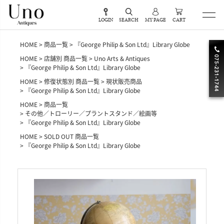
LOGIN
SEARCH
MY PAGE
CART
HOME
商品一覧
『George Philip & Son Ltd』Library Globe
HOME
店舗別 商品一覧
Uno Arts & Antiques
『George Philip & Son Ltd』Library Globe
HOME
修復状態別 商品一覧
現状販売商品
『George Philip & Son Ltd』Library Globe
HOME
商品一覧
その他／トローリー／プラントスタンド／絵画等
『George Philip & Son Ltd』Library Globe
HOME
SOLD OUT 商品一覧
『George Philip & Son Ltd』Library Globe