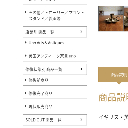
その他／トローリー／プラント
スタンド／絵画等
店舗別 商品一覧
Uno Arts & Antiques
英国アンティーク家具 uno
修復状態別 商品一覧
商品
説明
修復前商品
商品説
修復完了商品
現状販売商品
イギリス・
SOLD OUT 商品一覧