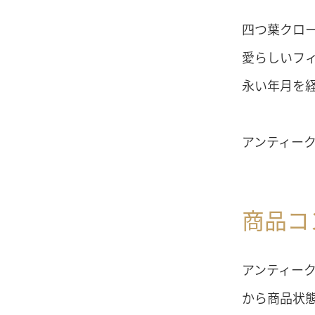
四つ葉クロ
愛らしいフ
永い年月を
アンティー
商品コ
アンティー
から商品状