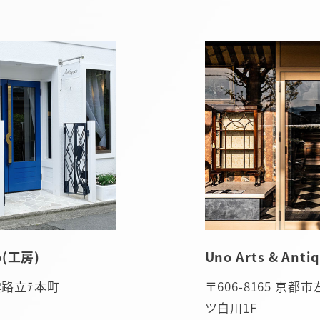
(工房)
Uno Arts & An
出雲路立ﾃ本町
〒606-8165 京
ツ白川1F