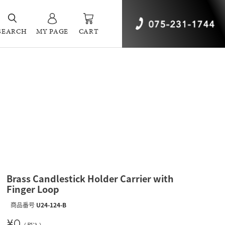
SEARCH
MY PAGE
CART
Brass Candlestick Holder Carrier with
Finger Loop
商品番号
U24-124-B
¥
0