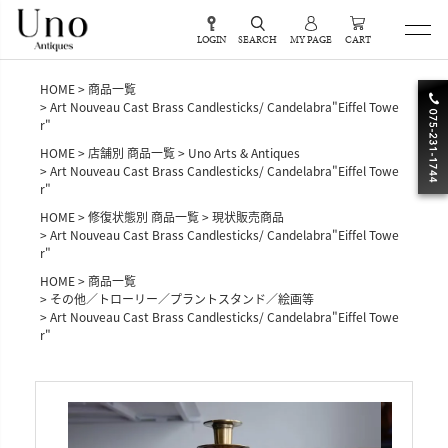
LOGIN
SEARCH
MY PAGE
CART
HOME
商品一覧
Art Nouveau Cast Brass Candlesticks/ Candelabra"Eiffel Towe
r"
HOME
店舗別 商品一覧
Uno Arts & Antiques
Art Nouveau Cast Brass Candlesticks/ Candelabra"Eiffel Towe
r"
HOME
修復状態別 商品一覧
現状販売商品
Art Nouveau Cast Brass Candlesticks/ Candelabra"Eiffel Towe
r"
HOME
商品一覧
その他／トローリー／プラントスタンド／絵画等
Art Nouveau Cast Brass Candlesticks/ Candelabra"Eiffel Towe
r"