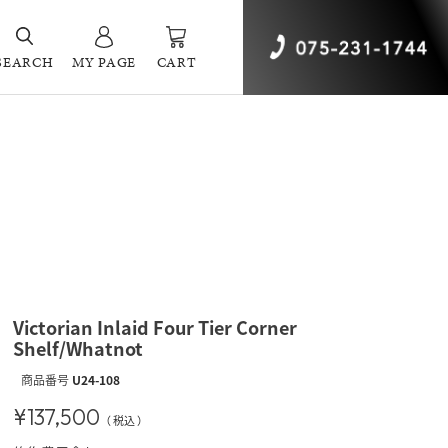
SEARCH
MY PAGE
CART
Victorian Inlaid Four Tier Corner
Shelf/Whatnot
商品番号
U24-108
¥
137,500
税込