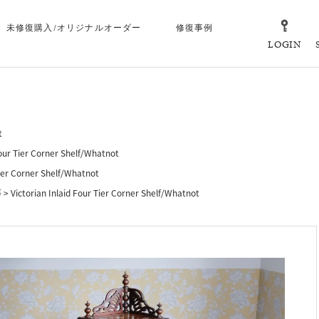
未修復購入/オリジナルオーダー
修復事例
LOGIN
t
Four Tier Corner Shelf/Whatnot
Tier Corner Shelf/Whatnot
等
Victorian Inlaid Four Tier Corner Shelf/Whatnot