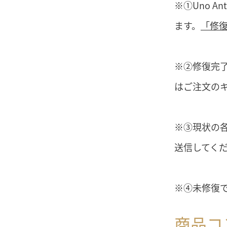
※①Uno 
ます。
「修
※②修復完
はご注文の
※③現状の
送信してく
※④未修復
商品コ