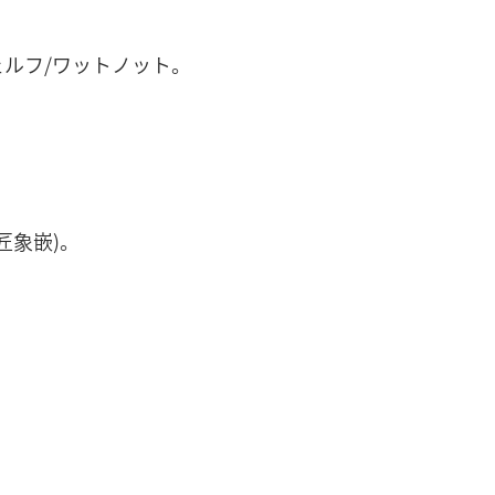
ルフ/ワットノット。
匠象嵌)。
。