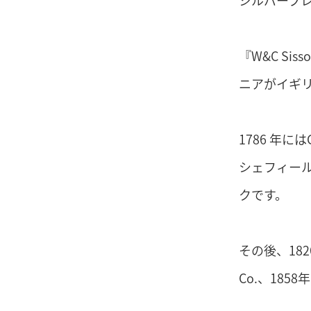
シルバープ
『W&C Si
ニアがイギ
1786 年に
シェフィー
クです。
その後、1826
Co.、1858