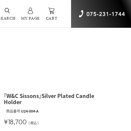
SEARCH
MY PAGE
CART
『W&C Sissons』Silver Plated Candle
Holder
商品番号
U24-004-A
¥
18,700
税込