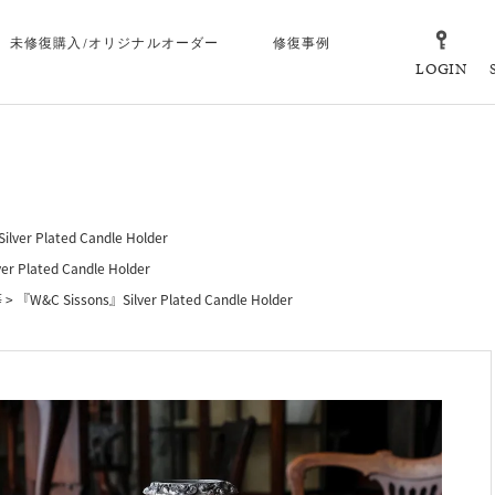
未修復購入/オリジナルオーダー
修復事例
LOGIN
lver Plated Candle Holder
r Plated Candle Holder
等
『W&C Sissons』Silver Plated Candle Holder