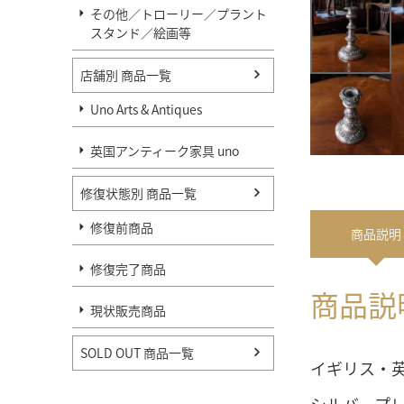
その他／トローリー／プラント
スタンド／絵画等
店舗別 商品一覧
Uno Arts & Antiques
英国アンティーク家具 uno
修復状態別 商品一覧
修復前商品
商品
説明
修復完了商品
商品説
現状販売商品
SOLD OUT 商品一覧
イギリス・