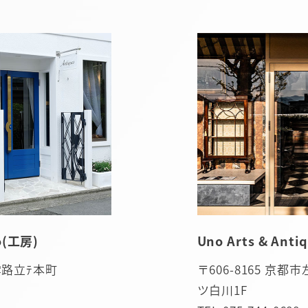
(工房)
Uno Arts & An
出雲路立ﾃ本町
〒606-8165 京
ツ白川1F