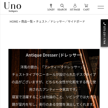
LOGIN
SEARCH
MY PAGE
CART
HOME
商品一覧
チェスト／ドレッサー／サイドボード
Dresser (ドレッサー)
Antique Sideboard
ンティークドレッサー」。
ダイニングテーブルの傍らでナイ
ホールが設けられたデスクタイプ
どの食器類を収納する「アンティ
どちらも女性が化粧をする際に使
サーバーテーブルのように食器を
ンティーク家具です。
り分けたりする際にも使わ
勿論のこと、リビングでは大きな
収納性に優れ、ダイニングやリビ
のある空間を演出してくれます。
る一品です。