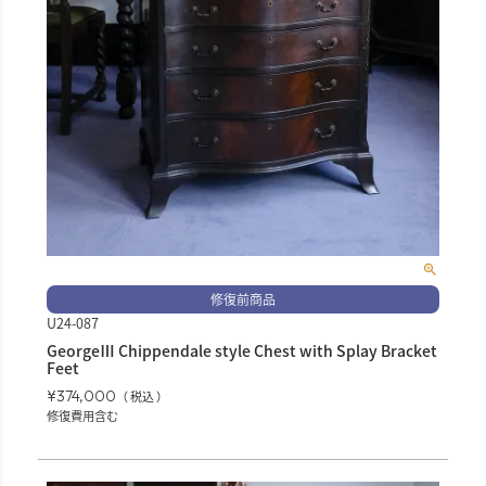
修復前商品
U24-087
GeorgeⅢ Chippendale style Chest with Splay Bracket
Feet
¥
374,000
税込
修復費用含む