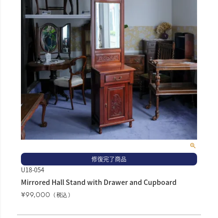
修復完了商品
U18-054
Mirrored Hall Stand with Drawer and Cupboard
¥
99,000
税込