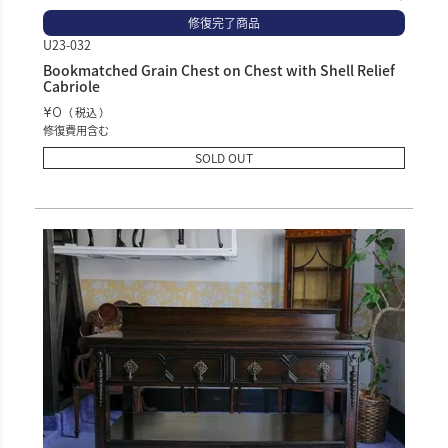
修復完了商品
U23-032
Bookmatched Grain Chest on Chest with Shell Relief
Cabriole
¥
0
税込
修復費用含む
SOLD OUT