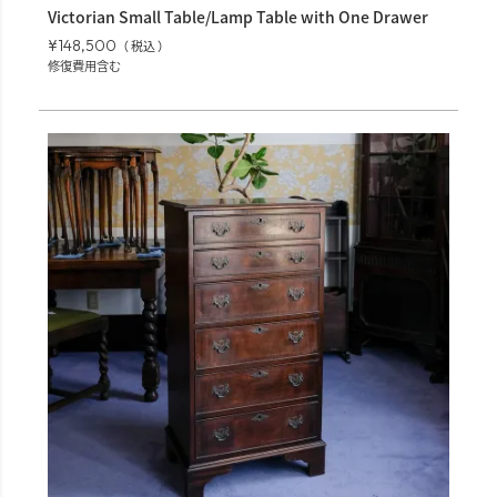
Victorian Small Table/Lamp Table with One Drawer
¥
148,500
税込
修復費用含む