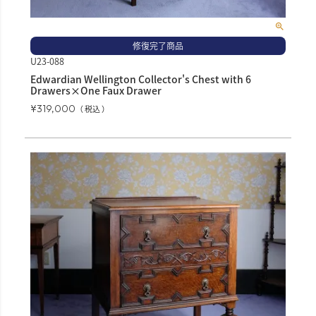
修復完了商品
U23-088
Edwardian Wellington Collector's Chest with 6
Drawers×One Faux Drawer
¥
319,000
税込