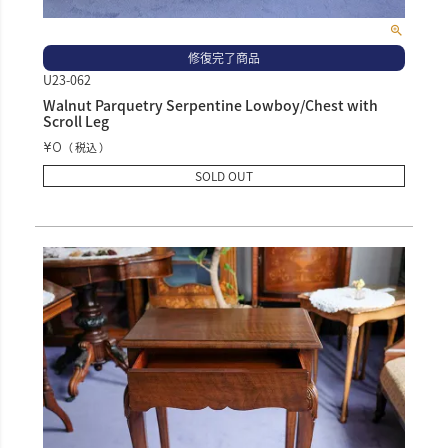
修復完了商品
U23-062
Walnut Parquetry Serpentine Lowboy/Chest with
Scroll Leg
¥
0
税込
SOLD OUT