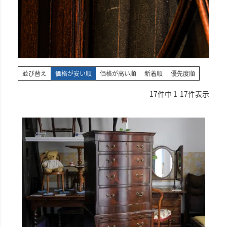
並び替え
価格が安い順
価格が高い順
新着順
優先度順
17
件中
1
-
17
件表示