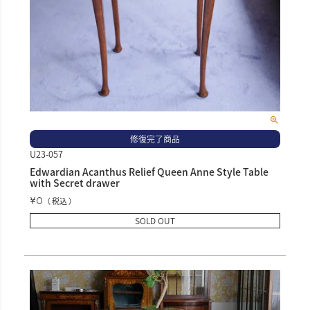
修復完了商品
U23-057
Edwardian Acanthus Relief Queen Anne Style Table
with Secret drawer
¥
0
税込
SOLD OUT