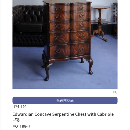
修復前商品
U24-129
Edwardian Concave Serpentine Chest with Cabriole
Leg
¥
0
税込