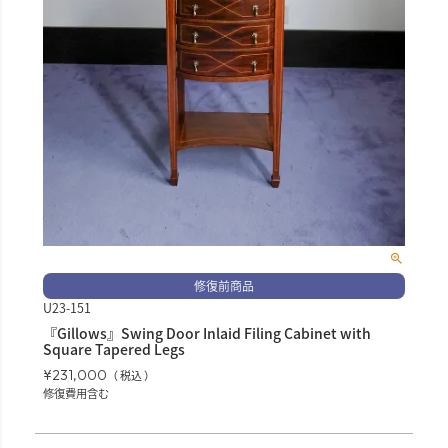
修復前商品
U23-151
『Gillows』Swing Door Inlaid Filing Cabinet with
Square Tapered Legs
¥
231,000
税込
修復費用含む