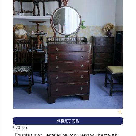
修復完了商品
U23-157
『Maple & Co』 Beveled Mirror Dressing Chest with