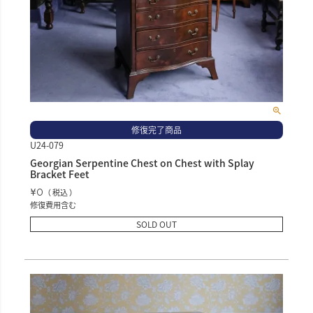
修復完了商品
U24-079
Georgian Serpentine Chest on Chest with Splay
Bracket Feet
¥
0
税込
修復費用含む
SOLD OUT