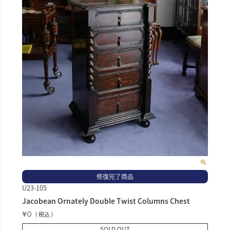
修復完了商品
U23-105
Jacobean Ornately Double Twist Columns Chest
¥
0
税込
SOLD OUT