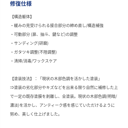
修復仕様
【構造躯体】
・緩みの見受けられる接合部分の締め直し/構造補強
・可動部分 (扉、抽斗、鍵など)の調整
・サンディング(研磨)
・ガタツキ調整(不陸調整)
・清掃/消毒/ワックスケア
【塗装技法】：「現状の木部色調を活かした塗装」
⇒塗装の劣化部分やキズなどを出来る限り自然に補修した上
で一定の既存塗膜を剥離し、全塗装。現状の木部色調(明暗/
濃淡)を活かし、アンティーク感を感じていただけるように
努め、美しく仕上げました。