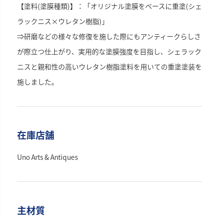
【塗料(塗膜種類)】：「オリジナル塗膜をベースに重塗(シェ
ラックニス×ウレタン樹脂)」
⇒研磨などの様々な修復を施した際にもアンティークらしさ
が際立つ仕上がり、実用的な塗膜強度を目指し、シェラック
ニスと親和性の高いウレタン樹脂塗料を用いての重塗塗装を
施しました。
在庫店舗
Uno Arts & Antiques
主材質