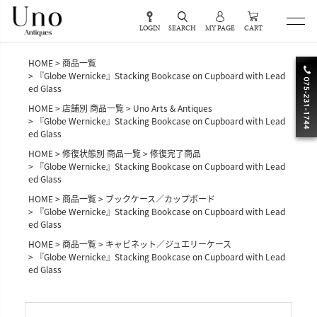
LOGIN
SEARCH
MY PAGE
CART
HOME
商品一覧
『Globe Wernicke』Stacking Bookcase on Cupboard with Lead
ed Glass
HOME
店舗別 商品一覧
Uno Arts & Antiques
『Globe Wernicke』Stacking Bookcase on Cupboard with Lead
ed Glass
HOME
修復状態別 商品一覧
修復完了商品
『Globe Wernicke』Stacking Bookcase on Cupboard with Lead
ed Glass
HOME
商品一覧
ブックケース／カップボード
『Globe Wernicke』Stacking Bookcase on Cupboard with Lead
ed Glass
HOME
商品一覧
キャビネット／ジュエリーケース
『Globe Wernicke』Stacking Bookcase on Cupboard with Lead
ed Glass