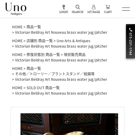
LOGIN
SEARCH
MY PAGE
CART
HOME
商品一覧
Victorian Beldray Art Nouveau brass water jug/pitcher
HOME
店舗別 商品一覧
Uno Arts & Antiques
Victorian Beldray Art Nouveau brass water jug/pitcher
HOME
修復状態別 商品一覧
現状販売商品
Victorian Beldray Art Nouveau brass water jug/pitcher
HOME
商品一覧
その他／トローリー／プラントスタンド／絵画等
Victorian Beldray Art Nouveau brass water jug/pitcher
HOME
SOLD OUT 商品一覧
Victorian Beldray Art Nouveau brass water jug/pitcher