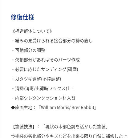
修復仕様
《構造躯体について》
・緩みの見受けられる接合部分の締め直し
・可動部分の調整
・欠損部分があればそのパーツ作成
・必要に応じたサンディング(研磨)
・ガタツキ調整(不陸調整)
・清掃/消毒/出荷時ワックス仕上
・内部ウレタンクッション材入替
◆座面生地：『William Morris/ Brer Rabbit』
【塗装技法】：「現状の木部色調を活かした塗装」
⇒塗装の劣化部分やキズなどを出来る限り自然に補修した上