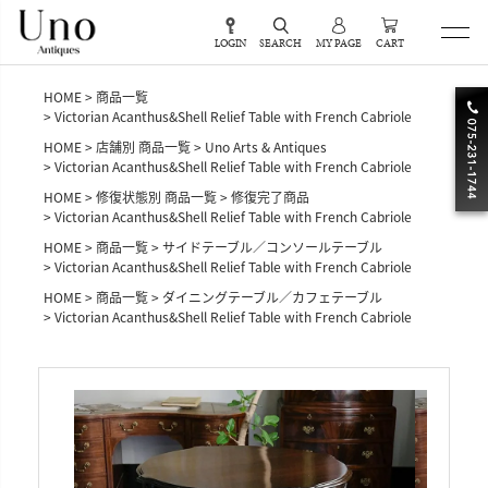
LOGIN
SEARCH
MY PAGE
CART
HOME
商品一覧
Victorian Acanthus&Shell Relief Table with French Cabriole
HOME
店舗別 商品一覧
Uno Arts & Antiques
Victorian Acanthus&Shell Relief Table with French Cabriole
HOME
修復状態別 商品一覧
修復完了商品
Victorian Acanthus&Shell Relief Table with French Cabriole
HOME
商品一覧
サイドテーブル／コンソールテーブル
Victorian Acanthus&Shell Relief Table with French Cabriole
HOME
商品一覧
ダイニングテーブル／カフェテーブル
Victorian Acanthus&Shell Relief Table with French Cabriole