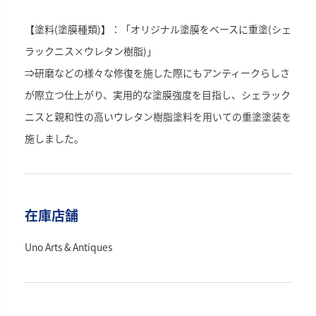
【塗料(塗膜種類)】：「オリジナル塗膜をベースに重塗(シェ
ラックニス×ウレタン樹脂)」
⇒研磨などの様々な修復を施した際にもアンティークらしさ
が際立つ仕上がり、実用的な塗膜強度を目指し、シェラック
ニスと親和性の高いウレタン樹脂塗料を用いての重塗塗装を
施しました。
在庫店舗
Uno Arts & Antiques