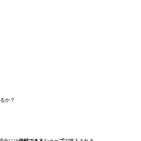
るか？
場合には
信頼できるショップ
で購入される