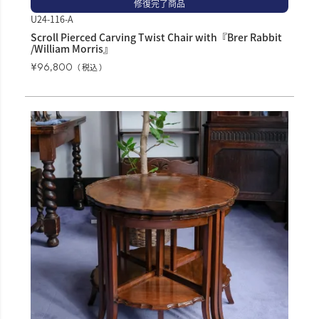
修復完了商品
U24-116-A
Scroll Pierced Carving Twist Chair with『Brer Rabbit
/William Morris』
¥
96,800
税込