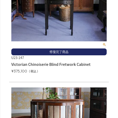
修復完了商品
U23-147
Victorian Chinoiserie Blind Fretwork Cabinet
¥
375,100
税込