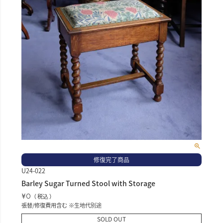
修復完了商品
U24-022
Barley Sugar Turned Stool with Storage
¥
0
税込
張替/修復費用含む ※生地代別途
SOLD OUT