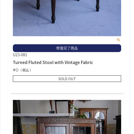
修復完了商品
U23-081
Turned Fluted Stool with Vintage Fabric
¥
0
税込
SOLD OUT