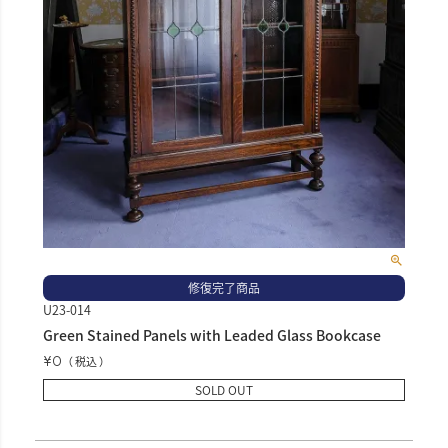
修復完了商品
U23-014
Green Stained Panels with Leaded Glass Bookcase
¥
0
税込
SOLD OUT