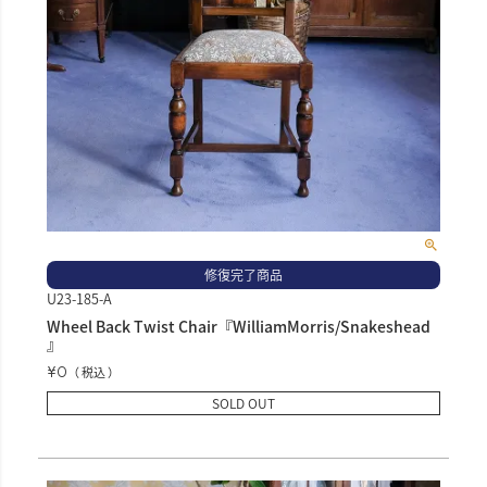
修復完了商品
U23-185-A
Wheel Back Twist Chair『WilliamMorris/Snakeshead
』
¥
0
税込
SOLD OUT