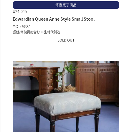
修復完了商品
U24-045
Edwardian Queen Anne Style Small Stool
¥
0
税込
張替/修復費用含む ※生地代別途
SOLD OUT