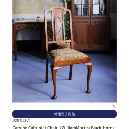
修復完了商品
U20-013-A
Carving Cabriolet Chair『WilliamMorris/ Blackthorn』