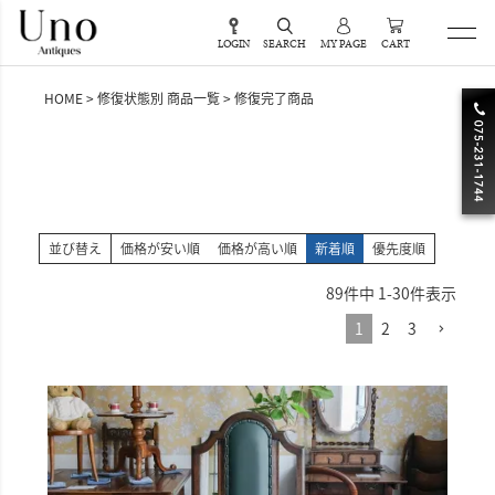
LOGIN
SEARCH
MY PAGE
CART
HOME
修復状態別 商品一覧
修復完了商品
並び替え
価格が安い順
価格が高い順
新着順
優先度順
89
件中
1
-
30
件表示
1
2
3