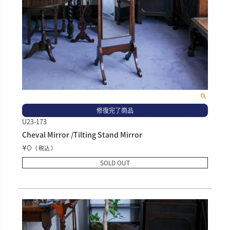
修復完了商品
U23-173
Cheval Mirror /Tilting Stand Mirror
¥
0
税込
SOLD OUT