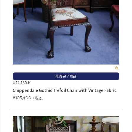
修復完了商品
U24-130-H
Chippendale Gothic Trefoil Chair with Vintage Fabric
¥
103,400
税込