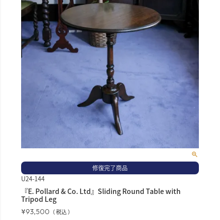
修復完了商品
U24-144
『E. Pollard & Co. Ltd』Sliding Round Table with
Tripod Leg
¥
93,500
税込