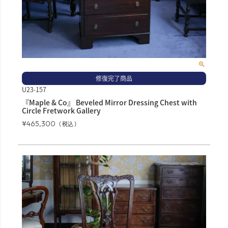
修復完了商品
U23-157
『Maple & Co』 Beveled Mirror Dressing Chest with
Circle Fretwork Gallery
¥
465,300
税込