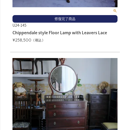
修復完了商品
U24-145
Chippendale style Floor Lamp with Leavers Lace
¥
258,500
税込