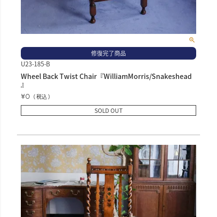
修復完了商品
U23-185-B
Wheel Back Twist Chair『WilliamMorris/Snakeshead
』
¥
0
税込
SOLD OUT