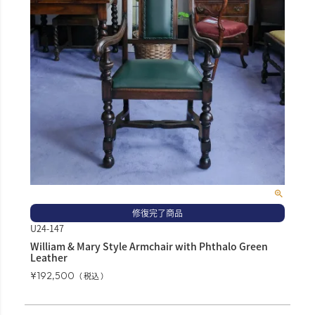
修復完了商品
U24-147
William & Mary Style Armchair with Phthalo Green
Leather
¥
192,500
税込