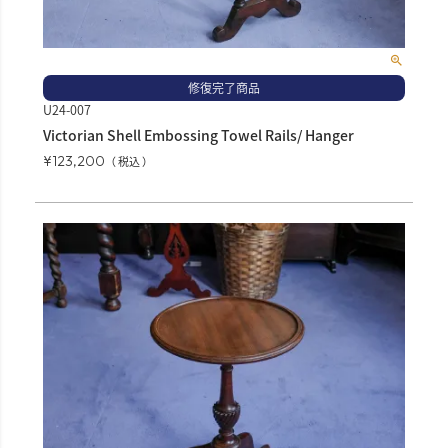
修復完了商品
U24-007
Victorian Shell Embossing Towel Rails/ Hanger
¥
123,200
税込