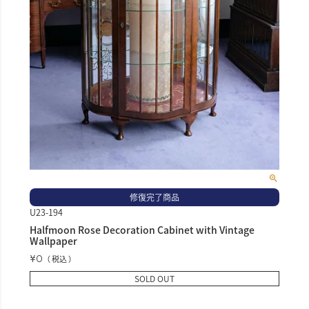
修復完了商品
U23-194
Halfmoon Rose Decoration Cabinet with Vintage
Wallpaper
¥
0
税込
SOLD OUT