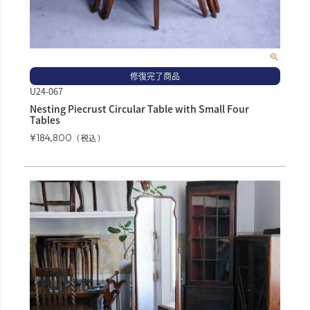
修復完了商品
U24-067
Nesting Piecrust Circular Table with Small Four
Tables
¥
184,800
税込