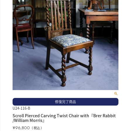
修復完了商品
U24-116-B
Scroll Pierced Carving Twist Chair with『Brer Rabbit
/William Morris』
¥
96,800
税込